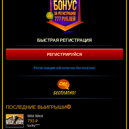
БЫСТРАЯ РЕГИСТРАЦИЯ
РЕГИСТРИРУЙСЯ
Регистрация абсолютно бесплатна!
Machupicchu
2852 ₽
Lucy***
ПОСЛЕДНИЕ ВЫИГРЫШИ
Wild West
793 ₽
lucky***