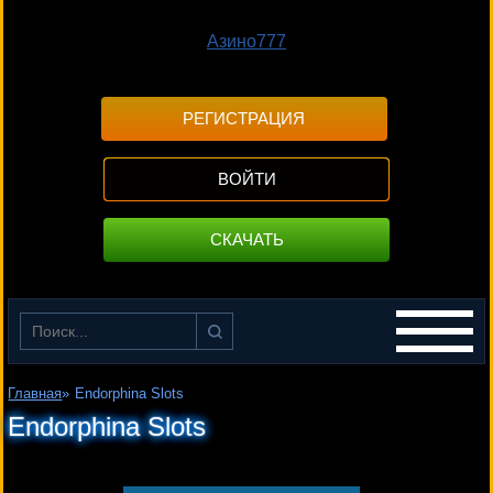
Азино777
РЕГИСТРАЦИЯ
ВОЙТИ
СКАЧАТЬ
Найти
Главная
»
Endorphina Slots
Endorphina Slots