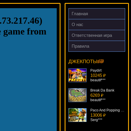
Главная
О нас
Ответственная игра
Правила
Firehouse Hounds
11526 ₽
SmileLow***
ДЖЕКПОТЫ
Paydirt
10245 ₽
beautif***
Break Da Bank
6269 ₽
beautif***
Paco And Popping Peppers
13006 ₽
Serg***
Sweet Harvest