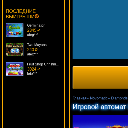
Party Games Slotto
1155 ₽
ПОСЛЕДНИЕ
sgvwood***
ВЫИГРЫШИ
Germinator
2349 ₽
aleg***
Two Mayans
240 ₽
alex***
Fruit Shop Christmas Edition
3924 ₽
loto***
Plenty O'Fortune
3453 ₽
number***
Главная
»
Novomatic
»
Diamonds 
Couch Potato
Игровой автомат 
4829 ₽
superman***
Spring Break
781 ₽