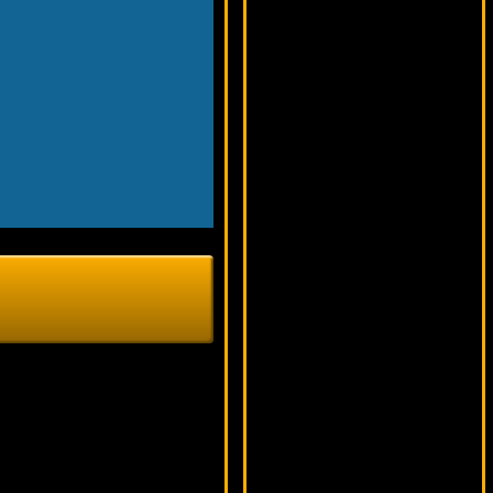
9003 ₽
Root77***
Ugga Bugga
14002 ₽
verkhovod***
Secrets Of Christmas
12172 ₽
kat***