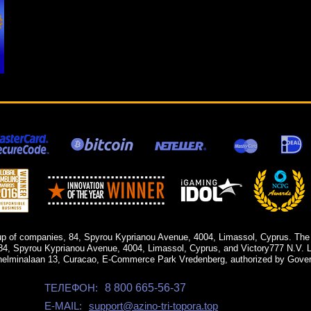
up of companies, 84, Spyrou Kyprianou Avenue, 4004, Limassol, Cyprus. The
84, Spyrou Kyprianou Avenue, 4004, Limassol, Cyprus, and Victory777 N.V. Li
helminalaan 13, Curacao, E-Commerce Park Vredenberg, authorized by Gover
ТЕЛЕФОН:
8 800 665-56-37
E-MAIL:
support@azino-tri-topora.top